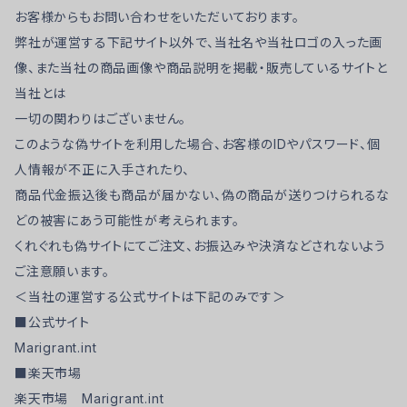
お客様からもお問い合わせをいただいております。
アイラシュ
弊社が運営する下記サイト以外で、当社名や当社ロゴの入った画
像、また当社の商品画像や商品説明を掲載・販売しているサイトと
スポンジ・パウダーパフ
当社とは
一切の関わりはございません。
ブラシ
このような偽サイトを利用した場合、お客様のIDやパスワード、個
人情報が不正に入手されたり、
商品代金振込後も商品が届かない、偽の商品が送りつけられるな
へら
どの被害にあう可能性が考えられます。
くれぐれも偽サイトにてご注文、お振込みや決済などされないよう
シャープナー
ご注意願います。
＜当社の運営する公式サイトは下記のみです＞
■公式サイト
Marigrant.int
■楽天市場
楽天市場 Marigrant.int