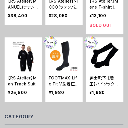
【RS Atelier】M
【RS Atelier】NI
【RS Atelier】M
ANUEL(ラテン
CCO(ラテンパン
ens T-shirt（T
パンツ)
ツ)
シャツ）
¥38,400
¥28,050
¥13,100
SOLD OUT
【RS Atelier】M
FOOTMAX Lif
紳士靴下 【着
an Track Suit
e Fit V型着圧ハ
圧】ハイソックス
イソックス(ソフ
部分パイル 1組
¥25,800
¥1,980
¥1,980
ト着圧タイプ)
黒 ブラック 2
日本製 FML032
5.0cm～27.0c
靴下
m
CATEGORY