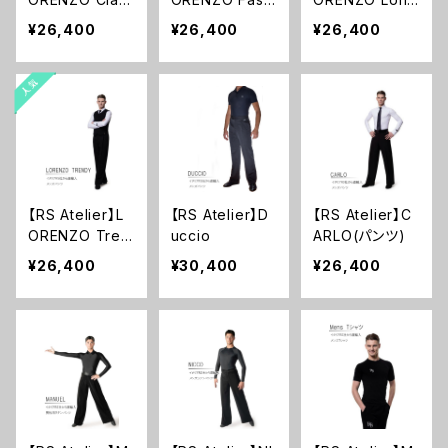
ic(Black)
on(Black & W
on(Grey Strip
¥26,400
¥26,400
¥26,400
hite Stripe )
e Grey)
【RS Atelier】L
【RS Atelier】D
【RS Atelier】C
ORENZO Tren
uccio
ARLO(パンツ)
dy(Black Strip
¥26,400
¥30,400
¥26,400
e Black)