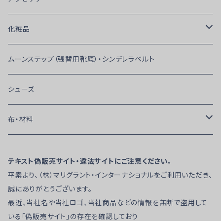
Men’ｓ
ピアス
化粧品
トップス
Lady's
蝶ネクタイ・ネクタイ・カフス・ベルト
ファンデーション・コンシーラー・リキッドタイプ
ムーンステップ（張替用靴底）・シンデレラベルト
トップス（ボディタイプ）
トップス
RS Atelier
フェイスパウダー
シューズ
イカムネ・ストレッチシャツ
トップス（ボディタイプ）
WAVE Wear
ポイントカラー
布・材料
ウエストコート（ベスト）
パンツ
Ads
アイブロウ・アイメイク
モチーフ
テキスト偽販売サイト・違法サイトにご注意ください。
パンツ
スカート
平素より、（株）マリグラント・インターナショナルをご利用いただき、
Chacott
アソート
ストーン
誠にありがとうございます。
ワンピース
最近、当社名や当社ロゴ、当社商品などの情報を無断で盗用して
クレンジング・化粧水
マラボー・オーストリッチ・羽根
いる「偽販売サイト」の存在を確認しており