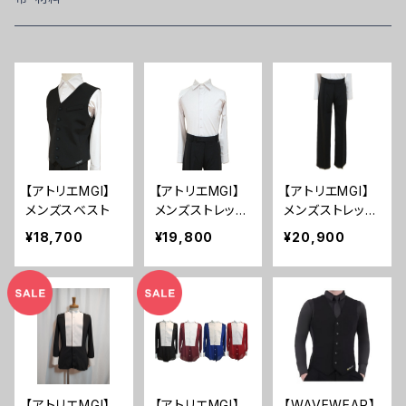
ウエストコート（ベスト）
パンツ
Ads
アイブロウ・アイメイク
モチーフ
パンツ
スカート
Chacott
アソート
ストーン
ワンピース
クレンジング・化粧水
マラボー・オーストリッチ・羽根
【アトリエMGI】
【アトリエMGI】
【アトリエMGI】
メンズスベスト
メンズストレッチ
メンズストレッチ
アイラシュ
ワイシャツ
パンツ
¥18,700
¥19,800
¥20,900
スポンジ・パウダーパフ
ブラシ
へら
【アトリエMGI】
【アトリエMGI】
【WAVEWEAR】