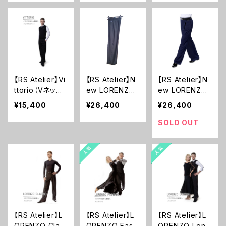
コート)
【RS Atelier】Vi
【RS Atelier】N
【RS Atelier】N
ttorio（Vネック
ew LORENZO
ew LORENZO
ニットウエストコ
Classic(Black)
Classic(Blue)
¥15,400
¥26,400
¥26,400
ート）
SOLD OUT
【RS Atelier】L
【RS Atelier】L
【RS Atelier】L
ORENZO Class
ORENZO Fashi
ORENZO Lond