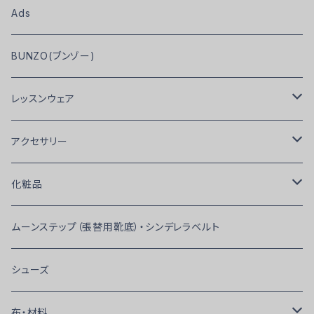
Ads
BUNZO(ブンゾー)
レッスンウェア
アトリエMGIオリジナル
アクセサリー
Men’ｓ
ピアス
化粧品
トップス
Lady's
蝶ネクタイ・ネクタイ・カフス・ベルト
ファンデーション・コンシーラー・リキッドタイプ
ムーンステップ（張替用靴底）・シンデレラベルト
トップス（ボディタイプ）
トップス
RS Atelier
フェイスパウダー
シューズ
イカムネ・ストレッチシャツ
トップス（ボディタイプ）
WAVE Wear
ポイントカラー
布・材料