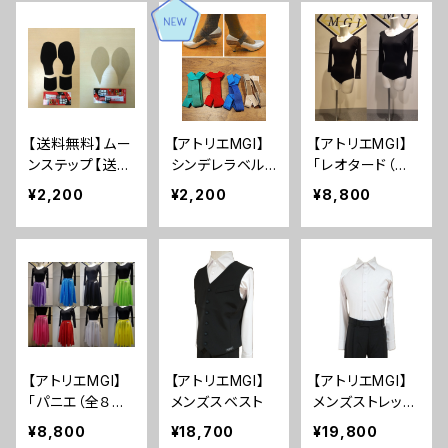
【送料無料】ムー
【アトリエMGI】
【アトリエMGI】
ンステップ【送料
シンデレラベルト
「レオタード（全
無料】
（シューズベル
２種）」 レオター
¥2,200
¥2,200
¥8,800
ト）
ド レオパニ 練習
着 社交ダンス
レッスンウェア
ダンス スタンダ
ード ラテン マリ
グラントインター
ナショナル MGI
学連…
【アトリエMGI】
【アトリエMGI】
【アトリエMGI】
「パニエ（全８カ
メンズスベスト
メンズストレッチ
ラー）」MGIマリ
ワイシャツ
¥8,800
¥18,700
¥19,800
グラントインター