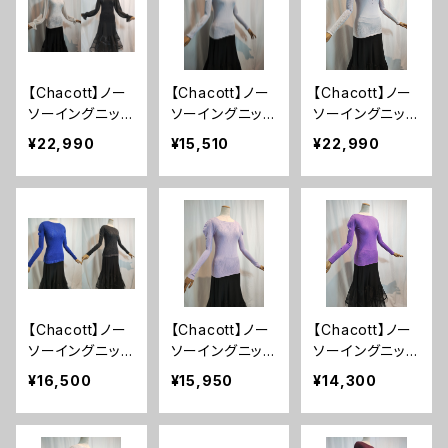
【Chacott】ノー
【Chacott】ノー
【Chacott】ノー
ソーイングニッ
ソーイングニッ
ソーイングニッ
ト ドレープスリ
ト リバーシブ
ト クリスタルグ
¥22,990
¥15,510
¥22,990
ーブハイネック
ルハイネックトッ
ラデｰショントッ
ニット チャコッ
プ チャコット
プ チャコット
ト
【Chacott】ノー
【Chacott】ノー
【Chacott】ノー
ソーイングニッ
ソーイングニッ
ソーイングニッ
ト レオパード
ト スクエアネ
ト ボートネッ
¥16,500
¥15,950
¥14,300
ニットトップ チ
ックデザイントッ
ク長袖ニットトッ
ャコット
プ チャコット
プ チャコット