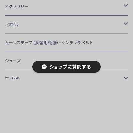
アトリエMGIオリジナル
アクセサリー
Men’ｓ
ピアス
化粧品
トップス
Lady's
蝶ネクタイ・ネクタイ・カフス・ベルト
ファンデーション・コンシーラー・リキッドタイプ
ムーンステップ（張替用靴底）・シンデレラベルト
トップス（ボディタイプ）
トップス
RS Atelier
フェイスパウダー
シューズ
ショップに質問する
イカムネ・ストレッチシャツ
トップス（ボディタイプ）
WAVE Wear
ポイントカラー
布・材料
ウエストコート（ベスト）
パンツ
Ads
アイブロウ・アイメイク
モチーフ
テキスト偽販売サイト・違法サイトにご注意ください。
キーワードから探す
パンツ
スカート
平素より、（株）マリグラント・インターナショナルをご利用いただき、
Chacott
アソート
ストーン
誠にありがとうございます。
ワンピース
最近、当社名や当社ロゴ、当社商品などの情報を無断で盗用して
クレンジング・化粧水
マラボー・オーストリッチ・羽根