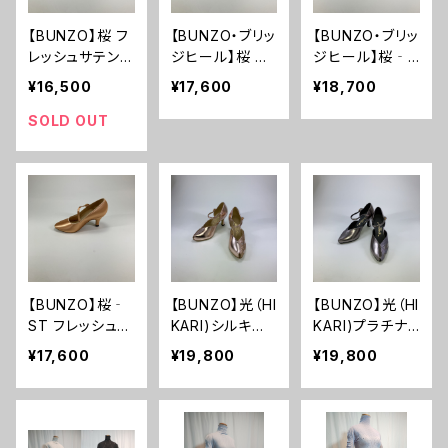
【BUNZO】桜 フ
【BUNZO・ブリッ
【BUNZO・ブリッ
レッシュサテン
ジヒール】桜 フ
ジヒール】桜‐S
ベージュ シュー
レッシュサテン
T フレッシュサ
¥16,500
¥17,600
¥18,700
ズ ダンス 社交
ベージュ シュー
テン ベージュ
ダンス 【栗林ブ
ズ ダンス 社交
シューズ ダンス
SOLD OUT
ンゾー】
ダンス 【栗林ブ
社交ダンス 【栗
ンゾー】
林ブンゾー】
【BUNZO】桜‐
【BUNZO】光（HI
【BUNZO】光（HI
ST フレッシュサ
KARI)シルキー
KARI)プラチナ
テン ベージュ
ベージュ シュー
ラメ シューズ ダ
¥17,600
¥19,800
¥19,800
シューズ ダンス
ズ ダンス 社交
ンス 社交ダンス
社交ダンス 【栗
ダンス 【栗林ブ
【栗林ブンゾー】
林ブンゾー】
ンゾー】