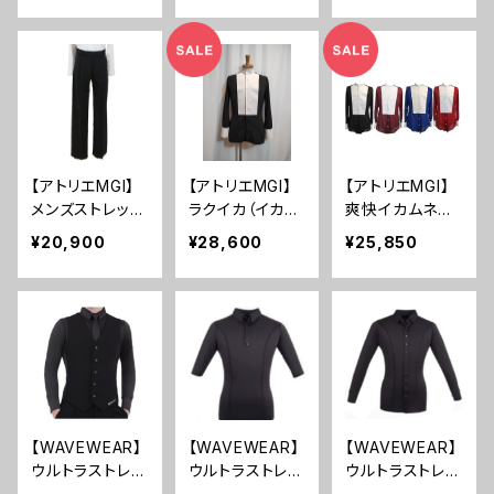
ナショナル レデ
ィース パニエ レ
オパニ 練習着
スカート 社交ダ
ンス レッスンウ
ェア ダンス スタ
ンダード ラテ
ン…
【アトリエMGI】
【アトリエMGI】
【アトリエMGI】
メンズストレッチ
ラクイカ（イカ胸
爽快イカムネシ
パンツ
シャツ）超ストレ
ャツ
¥20,900
¥28,600
¥25,850
ッチ＆パンツレス
【WAVEWEAR】
【WAVEWEAR】
【WAVEWEAR】
ウルトラストレッ
ウルトラストレッ
ウルトラストレッ
チ ベスト
チ ダンスポロシ
チ ダンスシャツ