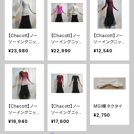
【Chacott】ノー
【Chacott】ノー
【Chacott】ノー
ソーイングニッ
ソーイングニッ
ソーイングニッ
ト 箔プリントグ
ト ラグジュアリ
ト シアー2Wa
¥23,980
¥22,990
¥12,540
ラデーショントッ
ーフリルニットト
yクルーネックニ
プ チャコット
ップ チャコット
ットトップ チャ
コット
【Chacott】ノー
【Chacott】ノー
MGI蝶ネクタイ
ソーイングニッ
ソーイングニッ
¥2,750
ト グラデーショ
ト バックレー
¥16,940
¥17,600
ンクルーネックト
スアップニットト
ップ チャコット
ップ チャコット