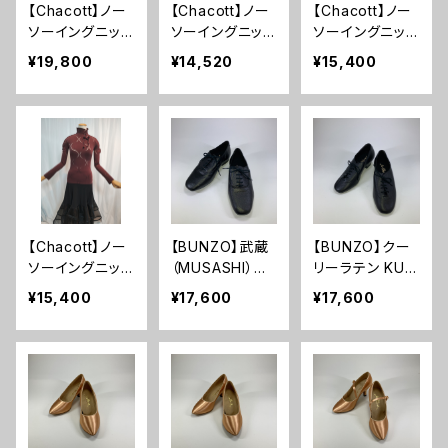
【Chacott】ノー
【Chacott】ノー
【Chacott】ノー
ソーイングニッ
ソーイングニッ
ソーイングニッ
ト リバーシブ
ト リバーシブ
ト サイドリボン
¥19,800
¥14,520
¥15,400
ルルーズフィット
ルボートネックト
ハイネックニット
トップ チャコッ
ップ チャコット
トップ チャコッ
ト
ト
【Chacott】ノー
【BUNZO】武蔵
【BUNZO】クー
ソーイングニッ
（MUSASHI）ス
リーラテン KUR
ト ウェイビーラ
タンダード ブラ
RYラテン メンズ
¥15,400
¥17,600
¥17,600
インハイネックト
ックソフトレザー
シューズ ダンス
ップ チャコット
メンズ シューズ
社交ダンス ラテ
ダンス 社交ダン
ン ブラック ソフ
ス ラテン ブラッ
トレザー【栗林ブ
ク エナメル【栗
ンゾー】
林ブンゾー】