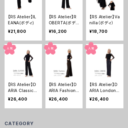
【RS Atelier】IL
【RS Atelier】R
【RS Atelier】Va
EANA(ボディ)
OBERTA(ボデ
nilla（ボディ）
ィ)
¥21,800
¥16,200
¥18,700
【RS Atelier】D
【RS Atelier】D
【RS Atelier】D
ARIA Classic(B
ARIA Fashion
ARIA London
lack)
(Black Stripe
(Grey Stripe G
¥26,400
¥26,400
¥26,400
White)
rey)
CATEGORY